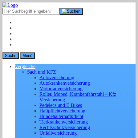
Suche
Menü
Vergleiche
Sach und KFZ
Autoversicherung
Autokrankenversicherung
Motorradversicherung
Roller, Moped, Krankenfahrstuhl – Kfz
Versicherung
Pedelecs und E-Bikes
Haftpflichtversicherung
Hundehalterhaftpflicht
Tierkrankenversicherung
Rechtsschutzversicherung
Unfallversicherung