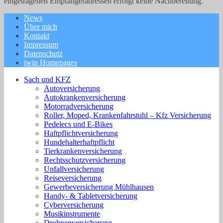
eingetragenen Empfängeradressen erfolgt keine Nachbereitung.
News
Über mich
Kontakt
Impressum
Datenschutz
twin Homepages
Sach und KFZ
Autoversicherung
Autokrankenversicherung
Motorradversicherung
Roller, Moped, Krankenfahrstuhl – Kfz Versicherung
Pedelecs und E-Bikes
Haftpflichtversicherung
Hundehalterhaftpflicht
Tierkrankenversicherung
Rechtsschutzversicherung
Unfallversicherung
Reiseversicherung
Gewerbeversicherung Mühlhausen
Handy- & Tabletversicherung
Cyberversicherung
Musikinstrumente
Drohnenversicherung