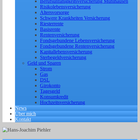
Berufs­unfähigkeitsversicherung Mühlhausen
Risikolebensversicherung
Altersvorsorge
Schwere Krankheiten Versicherung
Riesterrente
Basisrente
Rentenversicherung
Fondsgebundene Lebensversicherung
Fondsgebundene Rentenversicherung
Kapitallebensversicherung
Sterbegeldversicherung
Geld und Sparen
Strom
Gas
DSL
Girokonto
Tagesgeld
Konsumkredit
Hochzeitsversicherung
News
Über mich
Kontakt