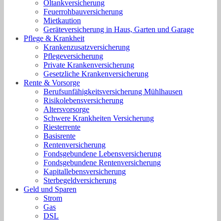
Öltankversicherung
Feuerrohbauversicherung
Mietkaution
Geräteversicherung in Haus, Garten und Garage
Pflege & Krankheit
Krankenzusatzversicherung
Pflegeversicherung
Private Krankenversicherung
Gesetzliche Krankenversicherung
Rente & Vorsorge
Berufs­unfähigkeitsversicherung Mühlhausen
Risikolebensversicherung
Altersvorsorge
Schwere Krankheiten Versicherung
Riesterrente
Basisrente
Rentenversicherung
Fondsgebundene Lebensversicherung
Fondsgebundene Rentenversicherung
Kapitallebensversicherung
Sterbegeldversicherung
Geld und Sparen
Strom
Gas
DSL