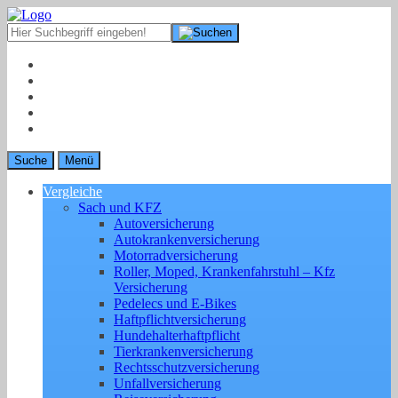
Suche
Menü
Vergleiche
Sach und KFZ
Autoversicherung
Autokrankenversicherung
Motorradversicherung
Roller, Moped, Krankenfahrstuhl – Kfz
Versicherung
Pedelecs und E-Bikes
Haftpflichtversicherung
Hundehalterhaftpflicht
Tierkrankenversicherung
Rechtsschutzversicherung
Unfallversicherung