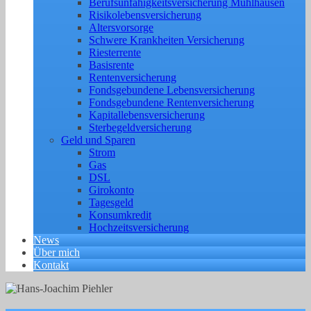
Berufs­unfähigkeitsversicherung Mühlhausen
Risikolebensversicherung
Altersvorsorge
Schwere Krankheiten Versicherung
Riesterrente
Basisrente
Rentenversicherung
Fondsgebundene Lebensversicherung
Fondsgebundene Rentenversicherung
Kapitallebensversicherung
Sterbegeldversicherung
Geld und Sparen
Strom
Gas
DSL
Girokonto
Tagesgeld
Konsumkredit
Hochzeitsversicherung
News
Über mich
Kontakt