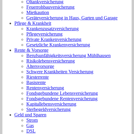
Öltankversicherung
Feuerrohbauversicherung
Mietkaution
Geräteversicherung in Haus, Garten und Garage
Pflege & Krankheit
Krankenzusatzversicherung
Pflegeversicherung
Private Krankenversicherung
Gesetzliche Krankenversicherung
Rente & Vorsorge
Berufs­unfähigkeitsversicherung Mühlhausen
Risikolebensversicherung
Altersvorsorge
Schwere Krankheiten Versicherung
Riesterrente
Basisrente
Rentenversicherung
Fondsgebundene Lebensversicherung
Fondsgebundene Rentenversicherung
Kapitallebensversicherung
Sterbegeldversicherung
Geld und Sparen
Strom
Gas
DSL