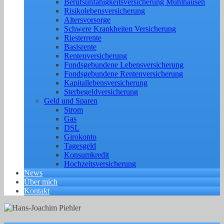
Berufs­unfähigkeitsversicherung Mühlhausen
Risikolebensversicherung
Altersvorsorge
Schwere Krankheiten Versicherung
Riesterrente
Basisrente
Rentenversicherung
Fondsgebundene Lebensversicherung
Fondsgebundene Rentenversicherung
Kapitallebensversicherung
Sterbegeldversicherung
Geld und Sparen
Strom
Gas
DSL
Girokonto
Tagesgeld
Konsumkredit
Hochzeitsversicherung
News
Über mich
Kontakt