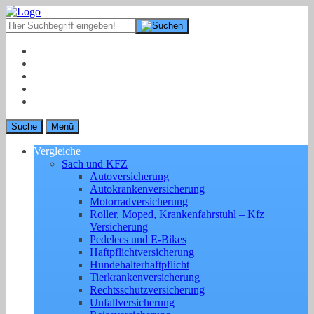
Suche
Menü
Vergleiche
Sach und KFZ
Autoversicherung
Autokrankenversicherung
Motorradversicherung
Roller, Moped, Krankenfahrstuhl – Kfz
Versicherung
Pedelecs und E-Bikes
Haftpflichtversicherung
Hundehalterhaftpflicht
Tierkrankenversicherung
Rechtsschutzversicherung
Unfallversicherung