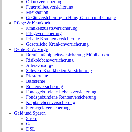
Öltankversicherung
Feuerrohbauversicherung
Mietkaution
Geräteversicherung in Haus, Garten und Garage
Pflege & Krankheit
Krankenzusatzversicherung
Pflegeversicherung
Private Krankenversicherung
Gesetzliche Krankenversicherung
Rente & Vorsorge
Berufs­unfähigkeitsversicherung Mühlhausen
Risikolebensversicherung
Altersvorsorge
Schwere Krankheiten Versicherung
Riesterrente
Basisrente
Rentenversicherung
Fondsgebundene Lebensversicherung
Fondsgebundene Rentenversicherung
Kapitallebensversicherung
Sterbegeldversicherung
Geld und Sparen
Strom
Gas
DSL