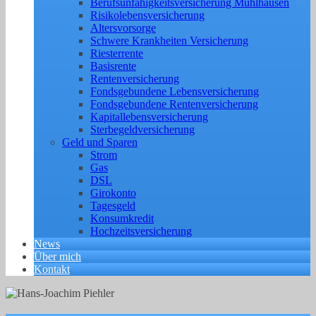
Berufs­unfähigkeitsversicherung Mühlhausen
Risikolebensversicherung
Altersvorsorge
Schwere Krankheiten Versicherung
Riesterrente
Basisrente
Rentenversicherung
Fondsgebundene Lebensversicherung
Fondsgebundene Rentenversicherung
Kapitallebensversicherung
Sterbegeldversicherung
Geld und Sparen
Strom
Gas
DSL
Girokonto
Tagesgeld
Konsumkredit
Hochzeitsversicherung
News
Über mich
Kontakt