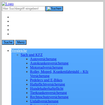
Suche
Menü
Vergleiche
Sach und KFZ
Autoversicherung
Autokrankenversicherung
Motorradversicherung
Roller, Moped, Krankenfahrstuhl – Kfz
Versicherung
Pedelecs und E-Bikes
Haftpflichtversicherung
Hundehalterhaftpflicht
Tierkrankenversicherung
Rechtsschutzversicherung
Unfallversicherung