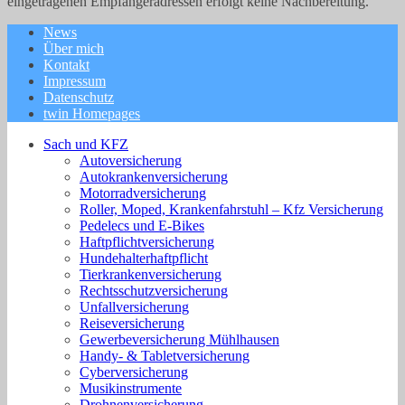
eingetragenen Empfängeradressen erfolgt keine Nachbereitung.
News
Über mich
Kontakt
Impressum
Datenschutz
twin Homepages
Sach und KFZ
Autoversicherung
Autokrankenversicherung
Motorradversicherung
Roller, Moped, Krankenfahrstuhl – Kfz Versicherung
Pedelecs und E-Bikes
Haftpflichtversicherung
Hundehalterhaftpflicht
Tierkrankenversicherung
Rechtsschutzversicherung
Unfallversicherung
Reiseversicherung
Gewerbeversicherung Mühlhausen
Handy- & Tabletversicherung
Cyberversicherung
Musikinstrumente
Drohnenversicherung