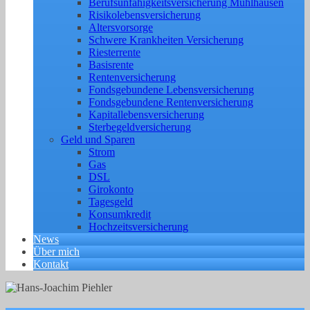
Berufs­unfähigkeitsversicherung Mühlhausen
Risikolebensversicherung
Altersvorsorge
Schwere Krankheiten Versicherung
Riesterrente
Basisrente
Rentenversicherung
Fondsgebundene Lebensversicherung
Fondsgebundene Rentenversicherung
Kapitallebensversicherung
Sterbegeldversicherung
Geld und Sparen
Strom
Gas
DSL
Girokonto
Tagesgeld
Konsumkredit
Hochzeitsversicherung
News
Über mich
Kontakt