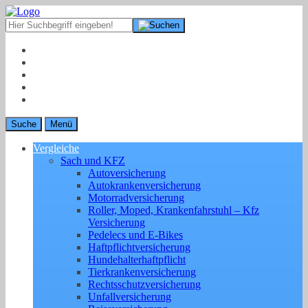
Suche
Menü
Vergleiche
Sach und KFZ
Autoversicherung
Autokrankenversicherung
Motorradversicherung
Roller, Moped, Krankenfahrstuhl – Kfz
Versicherung
Pedelecs und E-Bikes
Haftpflichtversicherung
Hundehalterhaftpflicht
Tierkrankenversicherung
Rechtsschutzversicherung
Unfallversicherung