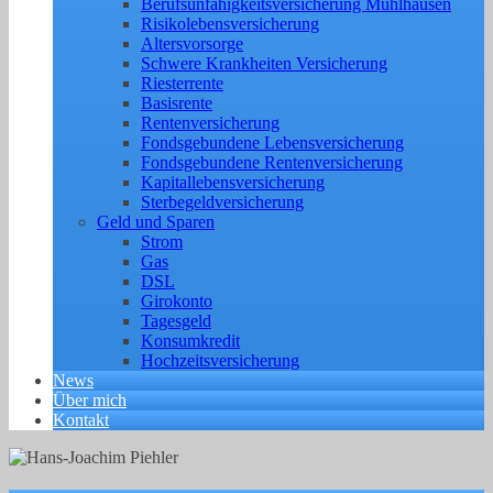
Berufs­unfähigkeitsversicherung Mühlhausen
Risikolebensversicherung
Altersvorsorge
Schwere Krankheiten Versicherung
Riesterrente
Basisrente
Rentenversicherung
Fondsgebundene Lebensversicherung
Fondsgebundene Rentenversicherung
Kapitallebensversicherung
Sterbegeldversicherung
Geld und Sparen
Strom
Gas
DSL
Girokonto
Tagesgeld
Konsumkredit
Hochzeitsversicherung
News
Über mich
Kontakt