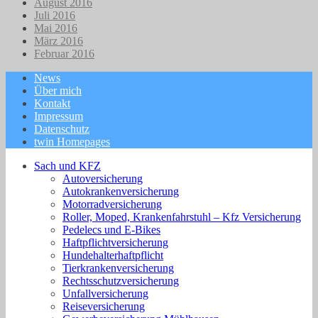
August 2016
Juli 2016
Mai 2016
März 2016
Februar 2016
News
Über mich
Kontakt
Impressum
Datenschutz
twin Homepages
Sach und KFZ
Autoversicherung
Autokrankenversicherung
Motorradversicherung
Roller, Moped, Krankenfahrstuhl – Kfz Versicherung
Pedelecs und E-Bikes
Haftpflichtversicherung
Hundehalterhaftpflicht
Tierkrankenversicherung
Rechtsschutzversicherung
Unfallversicherung
Reiseversicherung