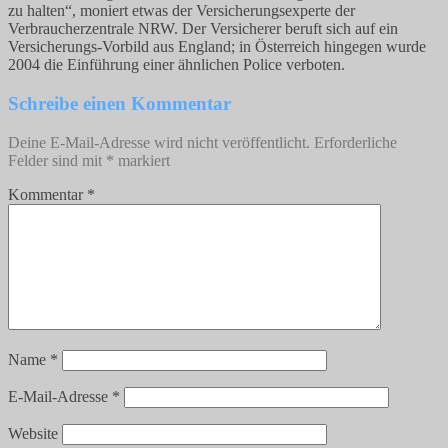
zu halten“, moniert etwas der Versicherungsexperte der
Verbraucherzentrale NRW. Der Versicherer beruft sich auf ein
Versicherungs-Vorbild aus England; in Österreich hingegen wurde
2004 die Einführung einer ähnlichen Police verboten.
Schreibe einen Kommentar
Deine E-Mail-Adresse wird nicht veröffentlicht.
Erforderliche
Felder sind mit
*
markiert
Kommentar
*
Name
*
E-Mail-Adresse
*
Website