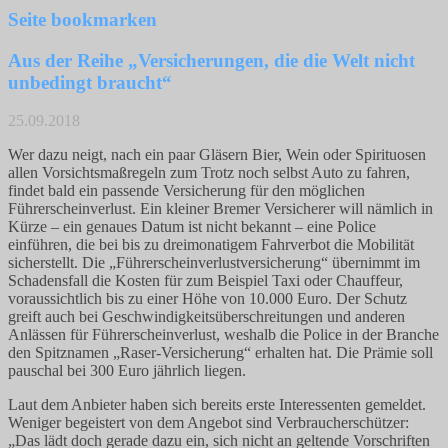
Seite bookmarken
Aus der Reihe „Versicherungen, die die Welt nicht
unbedingt braucht“
25.09.2018
Wer dazu neigt, nach ein paar Gläsern Bier, Wein oder Spirituosen
allen Vorsichtsmaßregeln zum Trotz noch selbst Auto zu fahren,
findet bald ein passende Versicherung für den möglichen
Führerscheinverlust. Ein kleiner Bremer Versicherer will nämlich in
Kürze – ein genaues Datum ist nicht bekannt – eine Police
einführen, die bei bis zu dreimonatigem Fahrverbot die Mobilität
sicherstellt. Die „Führerscheinverlustversicherung“ übernimmt im
Schadensfall die Kosten für zum Beispiel Taxi oder Chauffeur,
voraussichtlich bis zu einer Höhe von 10.000 Euro. Der Schutz
greift auch bei Geschwindigkeitsüberschreitungen und anderen
Anlässen für Führerscheinverlust, weshalb die Police in der Branche
den Spitznamen „Raser-Versicherung“ erhalten hat. Die Prämie soll
pauschal bei 300 Euro jährlich liegen.
Laut dem Anbieter haben sich bereits erste Interessenten gemeldet.
Weniger begeistert von dem Angebot sind Verbraucherschützer:
„Das lädt doch gerade dazu ein, sich nicht an geltende Vorschriften