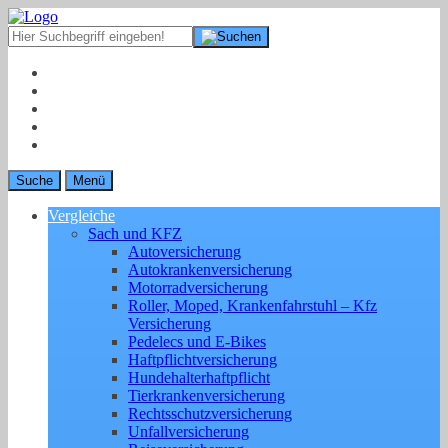
Suche
Menü
Vergleiche
Sach und KFZ
Autoversicherung
Autokrankenversicherung
Motorradversicherung
Roller, Moped, Krankenfahrstuhl – Kfz
Versicherung
Pedelecs und E-Bikes
Haftpflichtversicherung
Hundehalterhaftpflicht
Tierkrankenversicherung
Rechtsschutzversicherung
Unfallversicherung