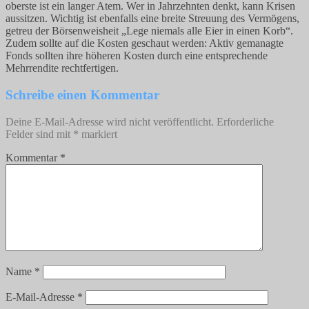
oberste ist ein langer Atem. Wer in Jahrzehnten denkt, kann Krisen
aussitzen. Wichtig ist ebenfalls eine breite Streuung des Vermögens,
getreu der Börsenweisheit „Lege niemals alle Eier in einen Korb“.
Zudem sollte auf die Kosten geschaut werden: Aktiv gemanagte
Fonds sollten ihre höheren Kosten durch eine entsprechende
Mehrrendite rechtfertigen.
Schreibe einen Kommentar
Deine E-Mail-Adresse wird nicht veröffentlicht.
Erforderliche
Felder sind mit
*
markiert
Kommentar
*
Name
*
E-Mail-Adresse
*