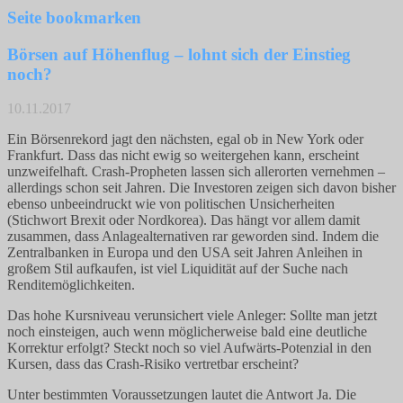
Seite bookmarken
Börsen auf Höhenflug – lohnt sich der Einstieg
noch?
10.11.2017
Ein Börsenrekord jagt den nächsten, egal ob in New York oder
Frankfurt. Dass das nicht ewig so weitergehen kann, erscheint
unzweifelhaft. Crash-Propheten lassen sich allerorten vernehmen –
allerdings schon seit Jahren. Die Investoren zeigen sich davon bisher
ebenso unbeeindruckt wie von politischen Unsicherheiten
(Stichwort Brexit oder Nordkorea). Das hängt vor allem damit
zusammen, dass Anlagealternativen rar geworden sind. Indem die
Zentralbanken in Europa und den USA seit Jahren Anleihen in
großem Stil aufkaufen, ist viel Liquidität auf der Suche nach
Renditemöglichkeiten.
Das hohe Kursniveau verunsichert viele Anleger: Sollte man jetzt
noch einsteigen, auch wenn möglicherweise bald eine deutliche
Korrektur erfolgt? Steckt noch so viel Aufwärts-Potenzial in den
Kursen, dass das Crash-Risiko vertretbar erscheint?
Unter bestimmten Voraussetzungen lautet die Antwort Ja. Die