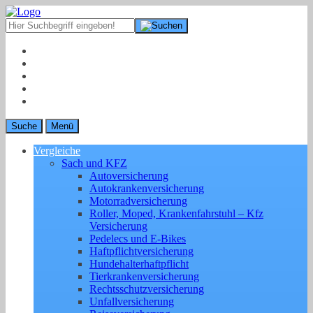
Suche
Menü
Vergleiche
Sach und KFZ
Autoversicherung
Autokrankenversicherung
Motorradversicherung
Roller, Moped, Krankenfahrstuhl – Kfz
Versicherung
Pedelecs und E-Bikes
Haftpflichtversicherung
Hundehalterhaftpflicht
Tierkrankenversicherung
Rechtsschutzversicherung
Unfallversicherung