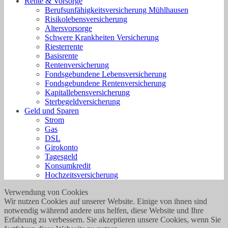
Rente & Vorsorge
Berufs­unfähigkeitsversicherung Mühlhausen
Risikolebensversicherung
Altersvorsorge
Schwere Krankheiten Versicherung
Riesterrente
Basisrente
Rentenversicherung
Fondsgebundene Lebensversicherung
Fondsgebundene Rentenversicherung
Kapitallebensversicherung
Sterbegeldversicherung
Geld und Sparen
Strom
Gas
DSL
Girokonto
Tagesgeld
Konsumkredit
Hochzeitsversicherung
Verwendung von Cookies
Wir nutzen Cookies auf unserer Website. Einige von ihnen sind
notwendig während andere uns helfen, diese Website und Ihre
Erfahrung zu verbessern. Sie akzeptieren unsere Cookies, wenn Sie