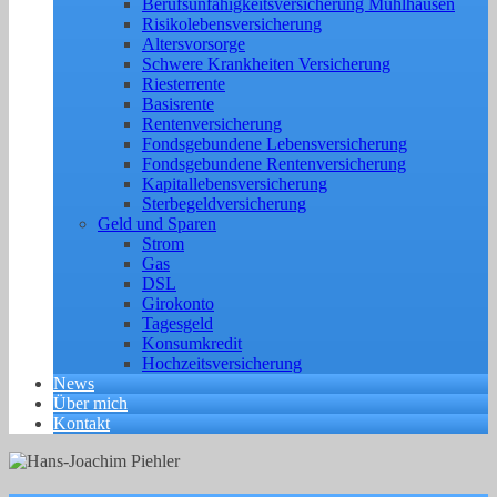
Berufs­unfähigkeitsversicherung Mühlhausen
Risikolebensversicherung
Altersvorsorge
Schwere Krankheiten Versicherung
Riesterrente
Basisrente
Rentenversicherung
Fondsgebundene Lebensversicherung
Fondsgebundene Rentenversicherung
Kapitallebensversicherung
Sterbegeldversicherung
Geld und Sparen
Strom
Gas
DSL
Girokonto
Tagesgeld
Konsumkredit
Hochzeitsversicherung
News
Über mich
Kontakt