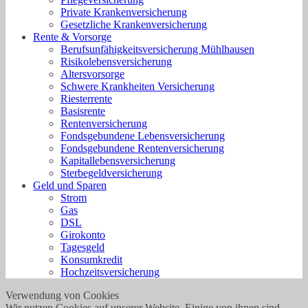
Private Krankenversicherung
Gesetzliche Krankenversicherung
Rente & Vorsorge
Berufs­unfähigkeitsversicherung Mühlhausen
Risikolebensversicherung
Altersvorsorge
Schwere Krankheiten Versicherung
Riesterrente
Basisrente
Rentenversicherung
Fondsgebundene Lebensversicherung
Fondsgebundene Rentenversicherung
Kapitallebensversicherung
Sterbegeldversicherung
Geld und Sparen
Strom
Gas
DSL
Girokonto
Tagesgeld
Konsumkredit
Hochzeitsversicherung
Verwendung von Cookies
Wir nutzen Cookies auf unserer Website. Einige von ihnen sind