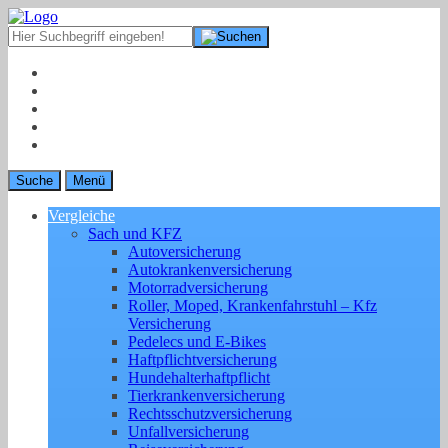
Suche
Menü
Vergleiche
Sach und KFZ
Autoversicherung
Autokrankenversicherung
Motorradversicherung
Roller, Moped, Krankenfahrstuhl – Kfz
Versicherung
Pedelecs und E-Bikes
Haftpflichtversicherung
Hundehalterhaftpflicht
Tierkrankenversicherung
Rechtsschutzversicherung
Unfallversicherung