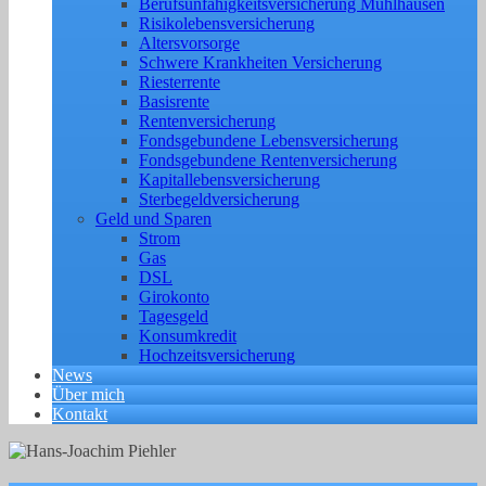
Berufs­unfähigkeitsversicherung Mühlhausen
Risikolebensversicherung
Altersvorsorge
Schwere Krankheiten Versicherung
Riesterrente
Basisrente
Rentenversicherung
Fondsgebundene Lebensversicherung
Fondsgebundene Rentenversicherung
Kapitallebensversicherung
Sterbegeldversicherung
Geld und Sparen
Strom
Gas
DSL
Girokonto
Tagesgeld
Konsumkredit
Hochzeitsversicherung
News
Über mich
Kontakt