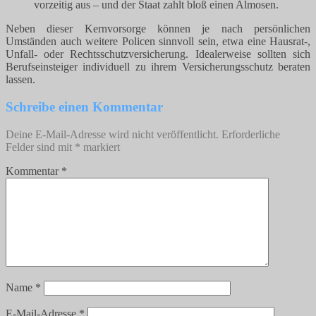
vorzeitig aus – und der Staat zahlt bloß einen Almosen.
Neben dieser Kernvorsorge können je nach persönlichen
Umständen auch weitere Policen sinnvoll sein, etwa eine Hausrat-,
Unfall- oder Rechtsschutzversicherung. Idealerweise sollten sich
Berufseinsteiger individuell zu ihrem Versicherungsschutz beraten
lassen.
Schreibe einen Kommentar
Deine E-Mail-Adresse wird nicht veröffentlicht.
Erforderliche
Felder sind mit
*
markiert
Kommentar
*
Name
*
E-Mail-Adresse
*