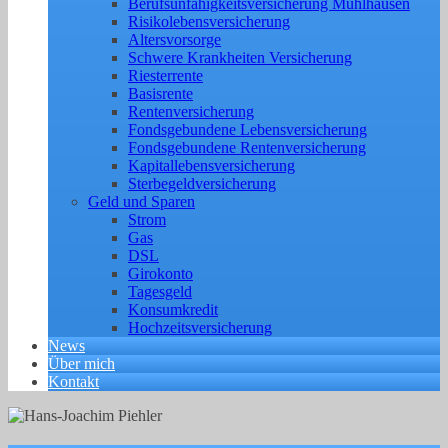
Berufs­unfähigkeitsversicherung Mühlhausen
Risikolebensversicherung
Altersvorsorge
Schwere Krankheiten Versicherung
Riesterrente
Basisrente
Rentenversicherung
Fondsgebundene Lebensversicherung
Fondsgebundene Rentenversicherung
Kapitallebensversicherung
Sterbegeldversicherung
Geld und Sparen
Strom
Gas
DSL
Girokonto
Tagesgeld
Konsumkredit
Hochzeitsversicherung
News
Über mich
Kontakt