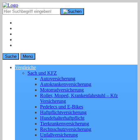
Suche
Menü
Vergleiche
Sach und KFZ
Autoversicherung
Autokrankenversicherung
Motorradversicherung
Roller, Moped, Krankenfahrstuhl – Kfz
Versicherung
Pedelecs und E-Bikes
Haftpflichtversicherung
Hundehalterhaftpflicht
Tierkrankenversicherung
Rechtsschutzversicherung
Unfallversicherung