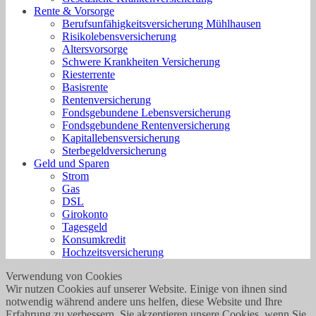
Rente & Vorsorge
Berufs­unfähigkeitsversicherung Mühlhausen
Risikolebensversicherung
Altersvorsorge
Schwere Krankheiten Versicherung
Riesterrente
Basisrente
Rentenversicherung
Fondsgebundene Lebensversicherung
Fondsgebundene Rentenversicherung
Kapitallebensversicherung
Sterbegeldversicherung
Geld und Sparen
Strom
Gas
DSL
Girokonto
Tagesgeld
Konsumkredit
Hochzeitsversicherung
Verwendung von Cookies
Wir nutzen Cookies auf unserer Website. Einige von ihnen sind
notwendig während andere uns helfen, diese Website und Ihre
Erfahrung zu verbessern. Sie akzeptieren unsere Cookies, wenn Sie