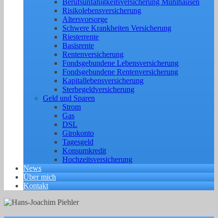
Berufs­unfähigkeitsversicherung Mühlhausen
Risikolebensversicherung
Altersvorsorge
Schwere Krankheiten Versicherung
Riesterrente
Basisrente
Rentenversicherung
Fondsgebundene Lebensversicherung
Fondsgebundene Rentenversicherung
Kapitallebensversicherung
Sterbegeldversicherung
Geld und Sparen
Strom
Gas
DSL
Girokonto
Tagesgeld
Konsumkredit
Hochzeitsversicherung
News
Über mich
Kontakt