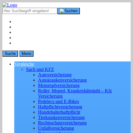
Suche
Menü
Vergleiche
Sach und KFZ
Autoversicherung
Autokrankenversicherung
Motorradversicherung
Roller, Moped, Krankenfahrstuhl – Kfz
Versicherung
Pedelecs und E-Bikes
Haftpflichtversicherung
Hundehalterhaftpflicht
Tierkrankenversicherung
Rechtsschutzversicherung
Unfallversicherung