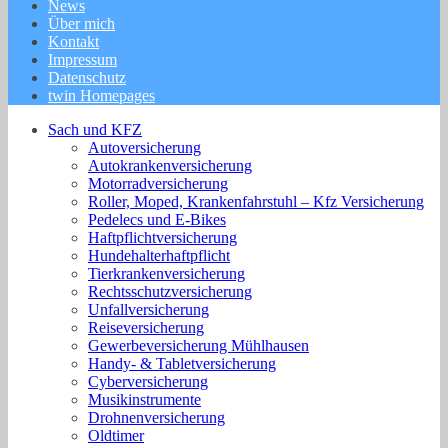
News
Über mich
Kontakt
Impressum
Datenschutz
twin Homepages
Sach und KFZ
Autoversicherung
Autokrankenversicherung
Motorradversicherung
Roller, Moped, Krankenfahrstuhl – Kfz Versicherung
Pedelecs und E-Bikes
Haftpflichtversicherung
Hundehalterhaftpflicht
Tierkrankenversicherung
Rechtsschutzversicherung
Unfallversicherung
Reiseversicherung
Gewerbeversicherung Mühlhausen
Handy- & Tabletversicherung
Cyberversicherung
Musikinstrumente
Drohnenversicherung
Oldtimer